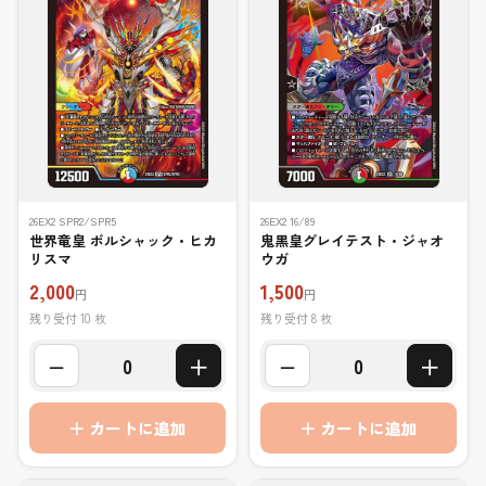
26EX2 SPR2/SPR5
26EX2 16/89
世界竜皇 ボルシャック・ヒカ
鬼黒皇グレイテスト・ジャオ
リスマ
ウガ
2,000
1,500
円
円
残り受付 10 枚
残り受付 8 枚
−
＋
−
＋
0
0
＋ カートに追加
＋ カートに追加