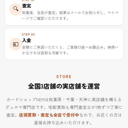
査定
🔍
到着後、当店が査定。結果はメールでお知らせし、マイペ
ージでご確認いただけます。
STEP 04
入金
💴
金額にご承諾いただくと、ご登録口座へお振込み。納得い
かなければ返却も可能です。
STORE
全国3店舗の実店舗を運営
カードショップNEMは秋葉原・千葉・天神に実店舗を構える
デュエマ専門店です。宅配買取も専門査定士が1枚ずつ丁寧に
査定。
店頭買取・査定も全店で受付中
なので、お近くの方は
直接お持ち込みいただけます。