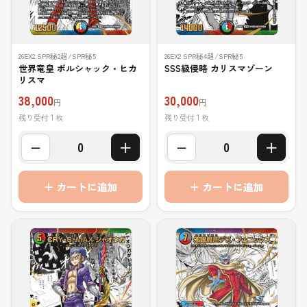
26EX2 SPR秘2超/SPR秘5
26EX2 SPR秘4超/SPR秘5
世界竜皇 ボルシャック・ヒカ
SSS級侵略 カリスマゾーン
リスマ
38,000
30,000
円
円
残り受付 1 枚
残り受付 1 枚
−
＋
−
＋
0
0
＋ カートに追加
＋ カートに追加