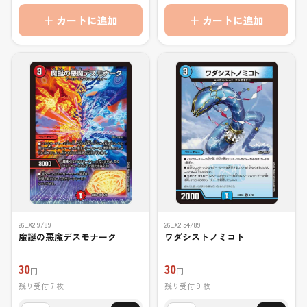
＋ カートに追加
＋ カートに追加
26EX2 9/89
26EX2 54/89
魔誕の悪魔デスモナーク
ワダシストノミコト
30
30
円
円
残り受付 7 枚
残り受付 9 枚