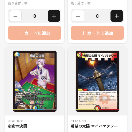
残り受付 8 枚
残り受付 3 枚
−
＋
−
＋
0
0
＋ カートに追加
＋ カートに追加
26EX2 30/89
26EX2 47/89
宿命の決闘
希望の太陽 マイハマタワー