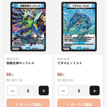
26EX2 18/89
26EX2 19/89
邪眼左神エンドレス
ワダエビノミコト
50
50
円
円
残り受付 7 枚
残り受付 8 枚
−
＋
−
＋
0
0
＋ カートに追加
＋ カートに追加