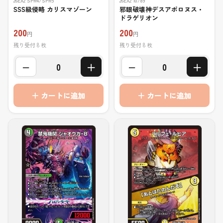
26EX2 SPR4/SPR5
26EX2 10/89
SSS級侵略 カリスマゾーン
邪眼破壊神デスアポロヌス・
ドラゲリオン
200
200
円
円
残り受付 8 枚
残り受付 8 枚
−
＋
−
＋
0
0
＋ カートに追加
＋ カートに追加