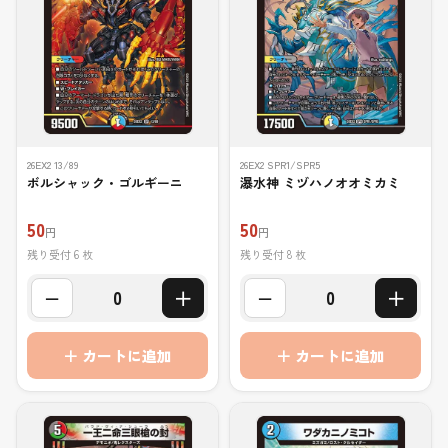
26EX2 13/89
26EX2 SPR1/SPR5
ボルシャック・ゴルギーニ
瀑水神 ミヅハノオオミカミ
50
50
円
円
残り受付 6 枚
残り受付 8 枚
−
＋
−
＋
0
0
＋ カートに追加
＋ カートに追加