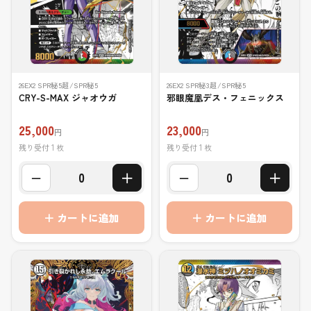
26EX2 SPR秘5超/SPR秘5
26EX2 SPR秘3超/SPR秘5
CRY-S-MAX ジャオウガ
邪眼魔凰デス・フェニックス
25,000
23,000
円
円
残り受付 1 枚
残り受付 1 枚
−
＋
−
＋
0
0
＋ カートに追加
＋ カートに追加