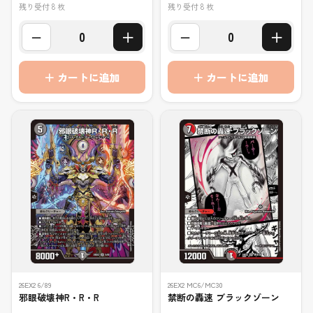
残り受付 8 枚
残り受付 8 枚
−
＋
−
＋
0
0
＋ カートに追加
＋ カートに追加
26EX2 6/89
26EX2 MC6/MC30
邪眼破壊神R・R・R
禁断の轟速 ブラックゾーン