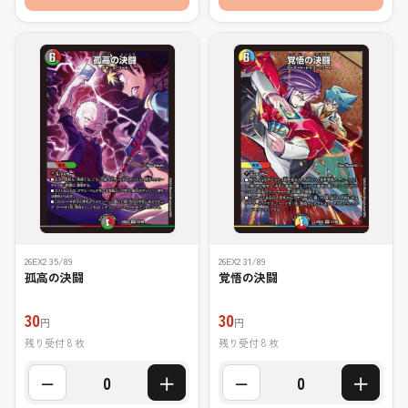
26EX2 35/89
26EX2 31/89
孤高の決闘
覚悟の決闘
30
30
円
円
残り受付 8 枚
残り受付 8 枚
−
＋
−
＋
0
0