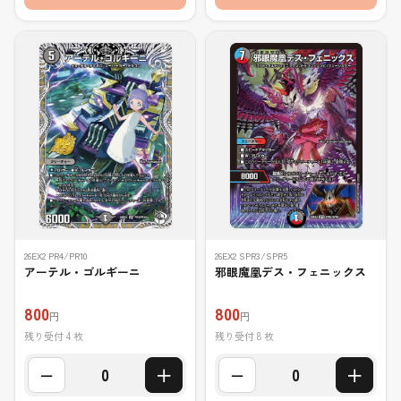
26EX2 PR4/PR10
26EX2 SPR3/SPR5
アーテル・ゴルギーニ
邪眼魔凰デス・フェニックス
800
800
円
円
残り受付 4 枚
残り受付 8 枚
−
＋
−
＋
0
0