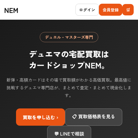
NEM
ログイン
会員登録
🛒
デュエル・マスターズ専門
デュエマの宅配買取は
カードショップNEM。
新弾・高額カードはその場で買取額がわかる高価買取。最高値に
挑戦するデュエマ専門店が、まとめて査定・まとめて現金化しま
す。
📋 買取価格表を見る
買取を申し込む ›
💬 LINEで相談