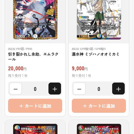
26EX2 PR1超/PR10
26EX2 SPR秘1超/SPR秘5
引き裂かれし永劫、エムラク
瀑水神 ミヅハノオオミカミ
ール
20,000
9,000
円
円
残り受付 1 枚
残り受付 1 枚
−
＋
−
＋
0
0
＋ カートに追加
＋ カートに追加