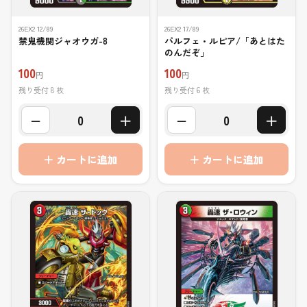
26EX2 12/89
26EX2 17/89
禁鬼機関ジャオウガ-8
パルフェ・ルピア/「あとはた
のんだぞ」
100
100
円
円
残り受付 8 枚
残り受付 6 枚
−
＋
−
＋
0
0
＋ カートに追加
＋ カートに追加