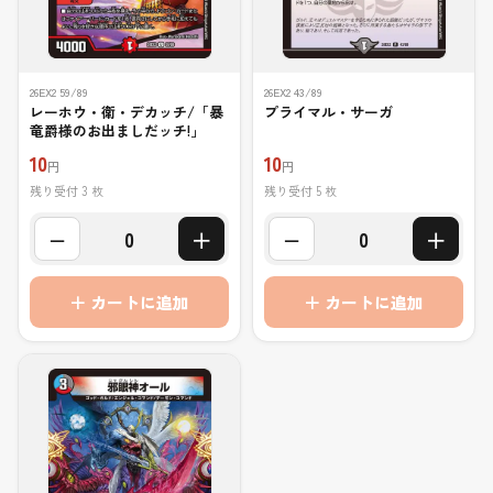
26EX2 59/89
26EX2 43/89
レーホウ・衛・デカッチ/「暴
プライマル・サーガ
竜爵様のお出ましだッチ!」
10
10
円
円
残り受付 3 枚
残り受付 5 枚
−
＋
−
＋
0
0
＋ カートに追加
＋ カートに追加