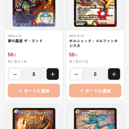
26EX2 8/89
26EX2 24/89
夢の轟速 ザ・ランド
ボルシャック・ゴルファンタ
ジスタ
50
50
円
円
残り受付 8 枚
残り受付 6 枚
−
＋
−
＋
0
0
＋ カートに追加
＋ カートに追加