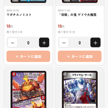
26EX2 74/89
26EX2 11/89
ワダチエノミコト
「涅槃」の鬼 ゲドウ大権現
10
10
円
円
残り受付 8 枚
残り受付 10 枚
−
＋
−
＋
0
0
＋ カートに追加
＋ カートに追加