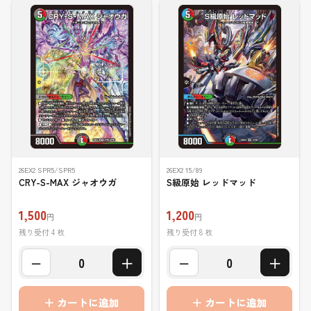
26EX2 SPR5/SPR5
26EX2 15/89
CRY-S-MAX ジャオウガ
S級原始 レッドマッド
1,500
1,200
円
円
残り受付 4 枚
残り受付 8 枚
−
＋
−
＋
0
0
＋ カートに追加
＋ カートに追加