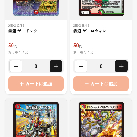
26EX2 20/89
26EX2 28/89
轟速 ザ・ドック
轟速 ザ・ロウィン
50
50
円
円
残り受付 8 枚
残り受付 6 枚
−
＋
−
＋
0
0
＋ カートに追加
＋ カートに追加