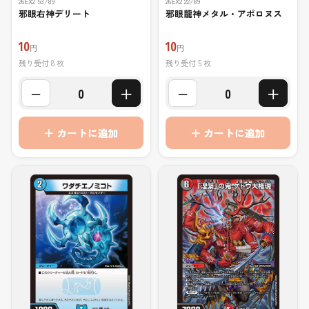
26EX2 53/89
26EX2 22/89
邪眼右神デリート
邪眼龍神メタル・アポロヌス
10
10
円
円
残り受付 8 枚
残り受付 5 枚
−
＋
−
＋
0
0
＋ カートに追加
＋ カートに追加