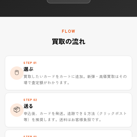
FLOW
買取の流れ
STEP 01
選ぶ
🖱️
買取したいカードをカートに追加。新弾・高価買取はその
場で査定額がわかります。
STEP 02
送る
📦
申込後、カードを発送。追跡できる方法（クリックポスト
等）を推奨します。送料はお客様負担です。
STEP 03