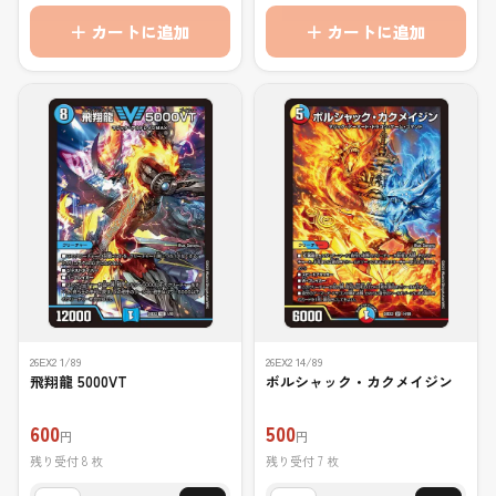
＋ カートに追加
＋ カートに追加
26EX2 1/89
26EX2 14/89
飛翔龍 5000VT
ボルシャック・カクメイジン
600
500
円
円
残り受付 8 枚
残り受付 7 枚