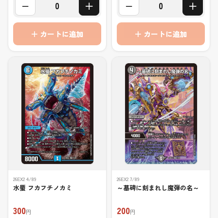
−
＋
−
＋
0
0
＋ カートに追加
＋ カートに追加
26EX2 4/89
26EX2 7/89
水蜃 フカフチノカミ
～墓碑に刻まれし魔弾の名～
300
200
円
円