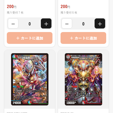
200
200
円
円
残り受付 7 枚
残り受付 8 枚
−
＋
−
＋
0
0
＋ カートに追加
＋ カートに追加