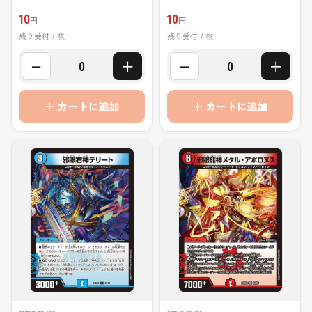
10
10
円
円
残り受付 7 枚
残り受付 7 枚
−
＋
−
＋
0
0
＋ カートに追加
＋ カートに追加