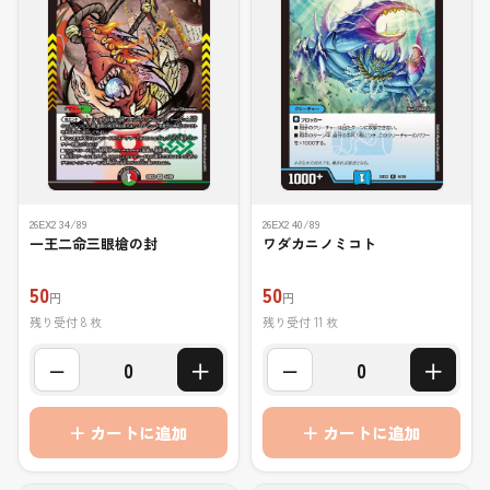
26EX2 34/89
26EX2 40/89
一王二命三眼槍の封
ワダカニノミコト
50
50
円
円
残り受付 8 枚
残り受付 11 枚
−
＋
−
＋
0
0
＋ カートに追加
＋ カートに追加