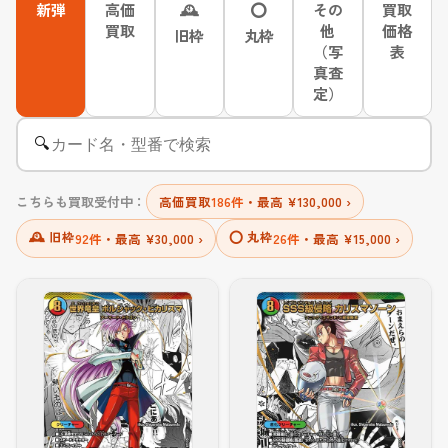
新弾
高価
🕰
⭕
その
買取
買取
他
価格
旧枠
丸枠
（写
表
真査
定）
🔍
こちらも買取受付中：
高価買取
186件
・最高 ¥130,000 ›
🕰 旧枠
⭕ 丸枠
92件
・最高 ¥30,000 ›
26件
・最高 ¥15,000 ›