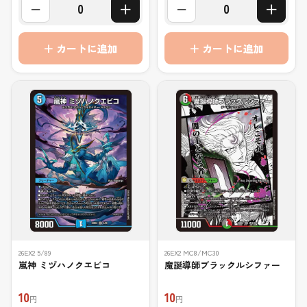
−
＋
−
＋
0
0
＋ カートに追加
＋ カートに追加
26EX2 5/89
26EX2 MC8/MC30
嵐神 ミヅハノクエビコ
魔誕導師ブラックルシファー
10
10
円
円